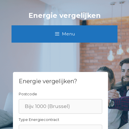
Skip
to
Energie vergelijken
content
Menu
Energie vergelijken?
Postcode
Type Energiecontract