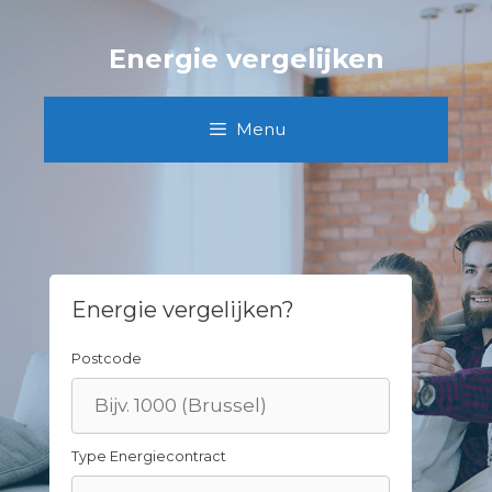
Skip
to
Energie vergelijken
content
Menu
Energie vergelijken?
Postcode
Type Energiecontract