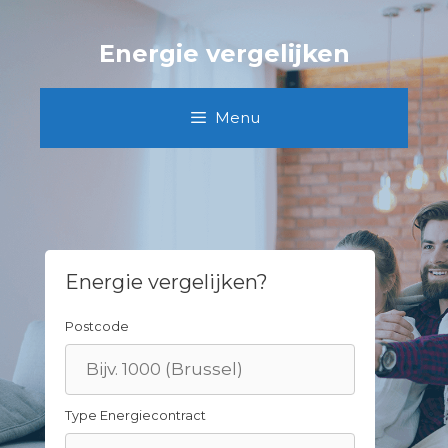
Skip
to
Energie vergelijken
content
Menu
Energie vergelijken?
Postcode
Type Energiecontract