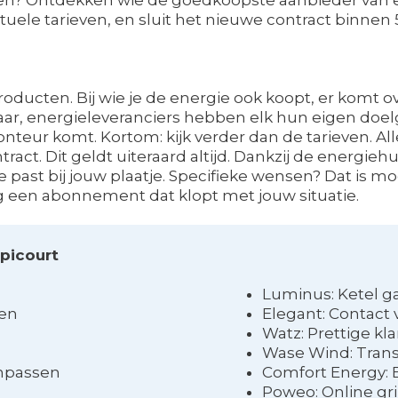
tuele tarieven, en sluit het nieuwe contract binnen
ucten. Bij wie je de energie ook koopt, er komt ove
Maar, energieleveranciers hebben elk hun eigen doel
monteur komt. Kortom: kijk verder dan de tarieven. A
. Dit geldt uiteraard altijd. Dankzij de energiehun
ie past bij jouw plaatje. Specifieke wensen? Dat is mo
g een abonnement dat klopt met jouw situatie.
picourt
Luminus: Ketel g
gen
Elegant: Contact 
n
Watz: Prettige kl
Wase Wind: Trans
anpassen
Comfort Energy: 
Poweo: Online gri