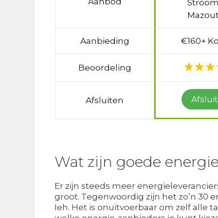
Aanbod
Stroom
Mazout
Aanbieding
€160+ Ko
Beoordeling
Afslui
Afsluiten
Wat zijn goede energi
Er zijn steeds meer energieleverancier
groot. Tegenwoordig zijn het zo’n 30 
Ieh. Het is onuitvoerbaar om zelf alle 
welke energie-aanbieders je kunt kie