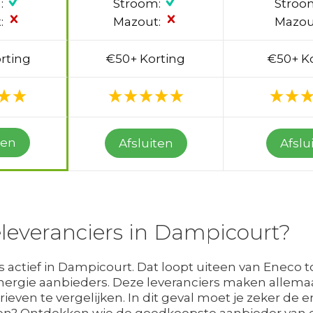
:
Stroom:
Stroo
:
Mazout:
Mazou
rting
€50+ Korting
€50+ K
ten
Afsluiten
Afslu
eleveranciers in Dampicourt?
s actief in Dampicourt. Dat loopt uiteen van Eneco t
energie aanbieders. Deze leveranciers maken allemaa
tarieven te vergelijken. In dit geval moet je zeker 
zen? Ontdekken wie de goedkoopste aanbieder van e