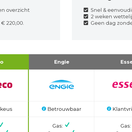
en overzicht
Snel & eenvoudi
2 weken wetteli
 € 220,00.
Geen dag zonder
co
Engie
Ess
 keus
Betrouwbaar
Klantvri
Gas:
Gas: