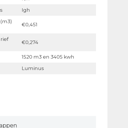
s
Igh
 (m3)
€0,451
rief
€0,274
1520 m3 en 3405 kwh
Luminus
tappen