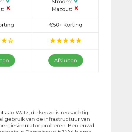
m:
Stroom:
t:
Mazout:
orting
€50+ Korting
iten
Afsluiten
ot aan Watz, de keuze is reusachtig
l gebruik van de infrastructuur van
de energiesimulator proberen. Benieuwd
nergie in Dampicourt is? Vul hierna