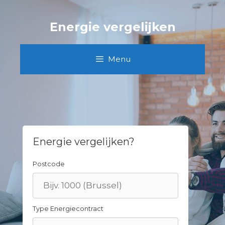
Skip
to
Energie vergelijken
content
Menu
Energie vergelijken?
Postcode
Type Energiecontract