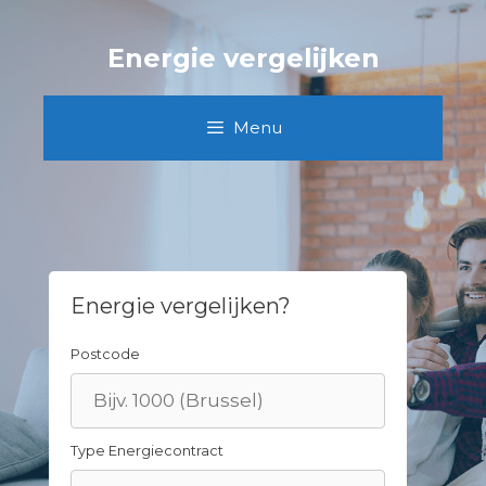
Skip
to
Energie vergelijken
content
Menu
Energie vergelijken?
Postcode
Type Energiecontract