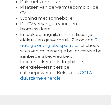
Dak met zonnepanelen
Plaatsen van de warmtepomp bij de
CV
Woning met zonneboiler
De CV vervangen voor een
biomassaketel
En ook belangrijk: minimaliseer je
elektra- en gasverbruik. Zie ook de
5
nuttige energiebespaartips
of check
sites van mijnenergie.be, pricewise.be,
aanbieders.be, vreg.be of
tariefchecker.be, killmybill.be,
energieleveranciers.be,
callmepower.be. Bekijk ook
OCTA+
duurzame energie
.