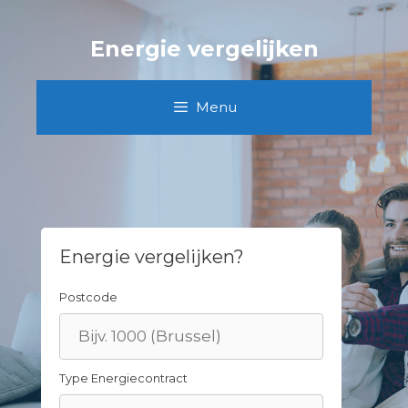
Skip
to
Energie vergelijken
content
Menu
Energie vergelijken?
Postcode
Type Energiecontract