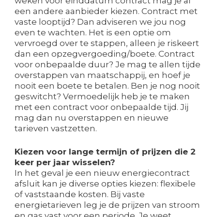
weken voor einddatum contract mag je al
een andere aanbieder kiezen. Contract met
vaste looptijd? Dan adviseren we jou nog
even te wachten. Het is een optie om
vervroegd over te stappen, alleen je riskeert
dan een opzegvergoeding/boete. Contract
voor onbepaalde duur? Je mag te allen tijde
overstappen van maatschappij, en hoef je
nooit een boete te betalen. Ben je nog nooit
geswitcht? Vermoedelijk heb je te maken
met een contract voor onbepaalde tijd. Jij
mag dan nu overstappen en nieuwe
tarieven vastzetten.
Kiezen voor lange termijn of prijzen die 2
keer per jaar wisselen?
In het geval je een nieuw energiecontract
afsluit kan je diverse opties kiezen: flexibele
of vaststaande kosten. Bij vaste
energietarieven leg je de prijzen van stroom
en gas vast voor een periode. Je weet