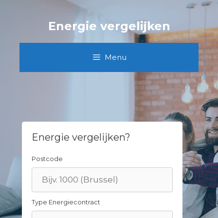
Skip
to
Energie vergelijken
content
Menu
Energie vergelijken?
Postcode
Type Energiecontract