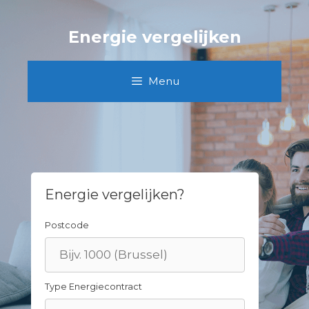
Skip
to
Energie vergelijken
content
Menu
Energie vergelijken?
Postcode
Type Energiecontract