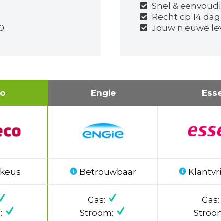
Snel & eenvoudi
Recht op 14 dag
0.
Jouw nieuwe lev
co
Engie
Ess
 keus
Betrouwbaar
Klantvri
Gas:
Gas:
:
Stroom:
Stroo