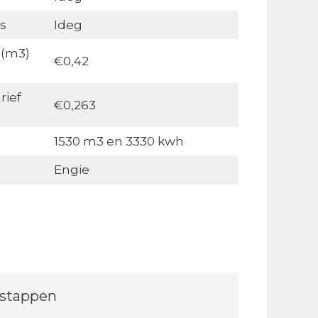
s
Ideg
 (m3)
€0,42
rief
€0,263
1530 m3 en 3330 kwh
Engie
stappen