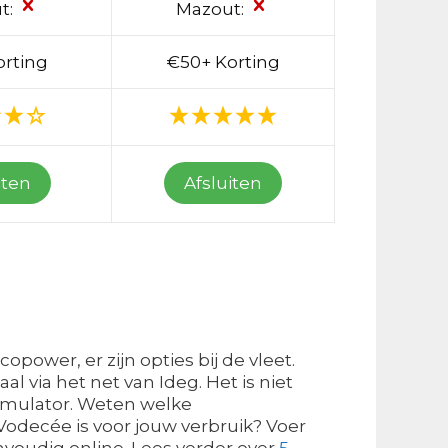
t:
Mazout:
orting
€50+ Korting
iten
Afsluiten
power, er zijn opties bij de vleet.
l via het net van Ideg. Het is niet
esimulator. Weten welke
Vodecée is voor jouw verbruik? Voer
nvoudig online. Lees verder over
5