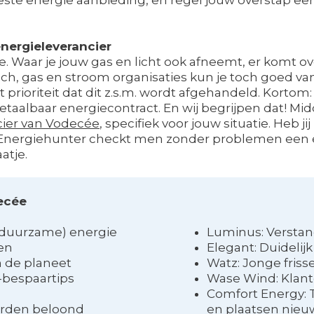
nergieleverancier
fde. Waar je jouw gas en licht ook afneemt, er komt o
Toch, gas en stroom organisaties kun je toch goed va
 prioriteit dat dit z.s.m. wordt afgehandeld. Kortom: 
taalbaar energiecontract. En wij begrijpen dat! Midd
ier van Vodecée
, specifiek voor jouw situatie. Heb 
 Energiehunter checkt men zonder problemen een
atje.
decée
 (duurzame) energie
Luminus: Verstan
ken
Elegant: Duidelijk
n de planeet
Watz: Jonge friss
-bespaartips
Wase Wind: Klante
Comfort Energy: 
orden beloond
en plaatsen nieu