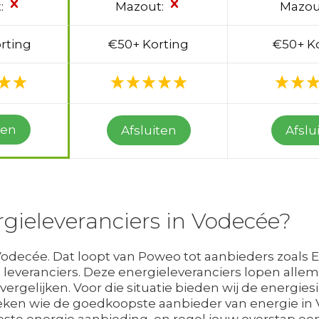
:
Mazout:
Mazou
rting
€50+ Korting
€50+ K
ten
Afsluiten
Afslu
rgieleveranciers in Vodecée?
 Vodecée. Dat loopt van Poweo tot aanbieders zoals Eco
leveranciers. Deze energieleveranciers lopen allemaa
vergelijken. Voor die situatie bieden wij de energi
oeken wie de goedkoopste aanbieder van energie in 
beste energie aanbieding, en regel jouw overstap ee