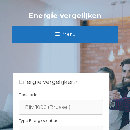
Skip
to
Energie vergelijken
content
Menu
Energie vergelijken?
Postcode
Type Energiecontract