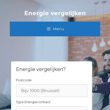
Skip
to
Energie vergelijken
content
Menu
Energie vergelijken?
Postcode
Type Energiecontract