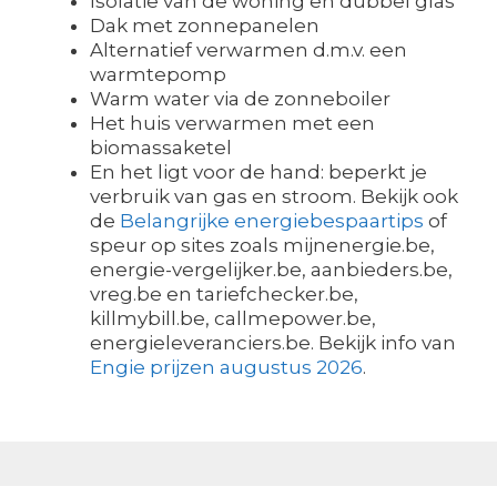
Isolatie van de woning en dubbel glas
Dak met zonnepanelen
Alternatief verwarmen d.m.v. een
warmtepomp
Warm water via de zonneboiler
Het huis verwarmen met een
biomassaketel
En het ligt voor de hand: beperkt je
verbruik van gas en stroom. Bekijk ook
de
Belangrijke energiebespaartips
of
speur op sites zoals mijnenergie.be,
energie-vergelijker.be, aanbieders.be,
vreg.be en tariefchecker.be,
killmybill.be, callmepower.be,
energieleveranciers.be. Bekijk info van
Engie prijzen augustus 2026
.