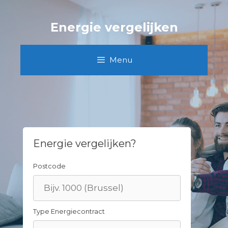
Skip
to
Energie vergelijken
content
Menu
Energie vergelijken?
Postcode
Type Energiecontract