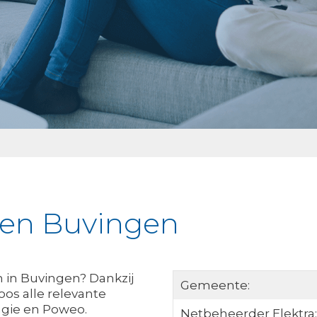
jken Buvingen
 in Buvingen? Dankzij
Gemeente:
os alle relevante
ngie en Poweo.
Netbeheerder Elektra: