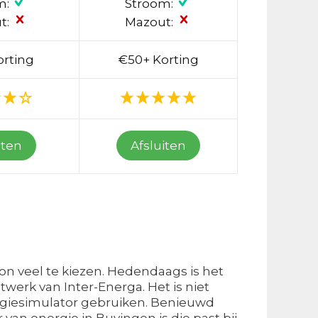
m:
Stroom:
t:
Mazout:
orting
€50+ Korting
iten
Afsluiten
on veel te kiezen. Hedendaags is het
werk van Inter-Energa. Het is niet
nergiesimulator gebruiken. Benieuwd
an energie in Buvingen is die past bij