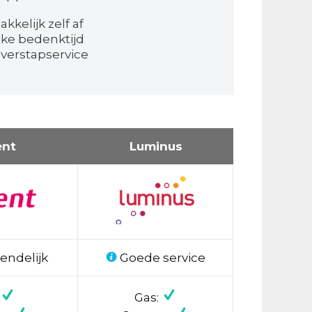
kkelijk zelf af
jke bedenktijd
 overstapservice
ent
Luminus
endelijk
Goede service
Gas: