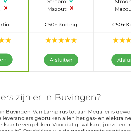
:
Stroom:
Stroo
:
Mazout:
Mazou
rting
€50+ Korting
€50+ K
ten
Afsluiten
Afslu
ers zijn er in Buvingen?
 in Buvingen. Van Lampirus tot aan Mega, er is gewo
leveranciers gebruiken allen het gas- en elektra net
lkaar te vergelijken. Voor dat geval kan jij onze e
baar zijn? Ontdekken wie de goedkoopste aanbieder v