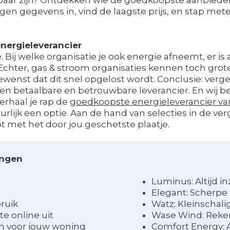
en gegevens in, vind de laagste prijs, en stap mete
nergieleverancier
. Bij welke organisatie je ook energie afneemt, er i
hter, gas & stroom organisaties kennen toch grote o
ewenst dat dit snel opgelost wordt. Conclusie: vergel
n betaalbare en betrouwbare leverancier. En wij be
erhaal je rap de
goedkoopste energieleverancier v
urlijk een optie. Aan de hand van selecties in de ver
 met het door jou geschetste plaatje.
ingen
Luminus: Altijd in
Elegant: Scherpe
bruik
Watz: Kleinschali
e online uit
Wase Wind: Reken
n voor jouw woning
Comfort Energy: A