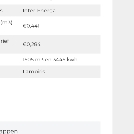
s
Inter-Energa
 (m3)
€0,441
rief
€0,284
1505 m3 en 3445 kwh
Lampiris
tappen