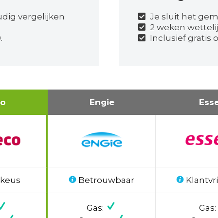
udig vergelijken
Je sluit het gema
2 weken wetteli
.
Inclusief gratis
co
Engie
Ess
 keus
Betrouwbaar
Klantvri
Gas:
Gas: