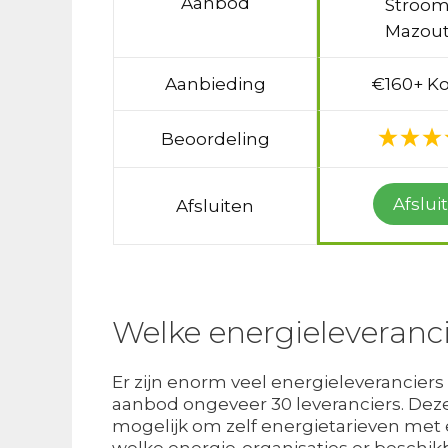
Aanbod
Stroom
Mazout
Aanbieding
€160+ Ko
Beoordeling
Afslui
Afsluiten
Welke energieleveranci
Er zijn enorm veel energieleveranciers
aanbod ongeveer 30 leveranciers. Deze 
mogelijk om zelf energietarieven met e
welke energie-organisaties er beschik