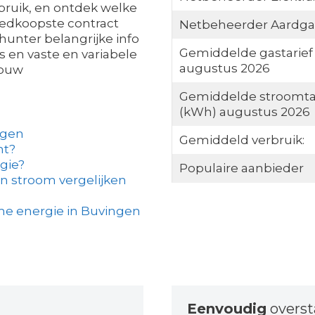
rbruik, en ontdek welke
oedkoopste contract
Netbeheerder Aardga
hunter belangrijke info
Gemiddelde gastarief
s en vaste en variabele
augustus 2026
jouw
Gemiddelde stroomta
(kWh) augustus 2026
ngen
Gemiddeld verbruik:
ht?
gie?
Populaire aanbieder
n stroom vergelijken
me energie in Buvingen
Eenvoudig
overs