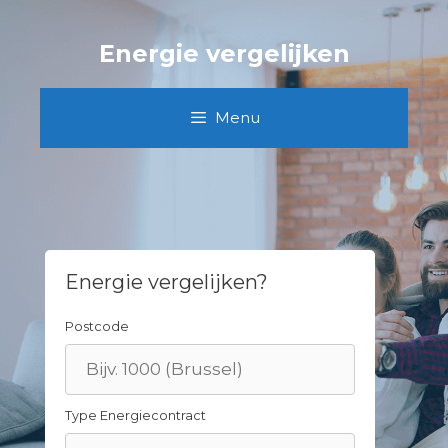
Skip
to
Energie vergelijken
content
Menu
Energie vergelijken?
Postcode
Type Energiecontract