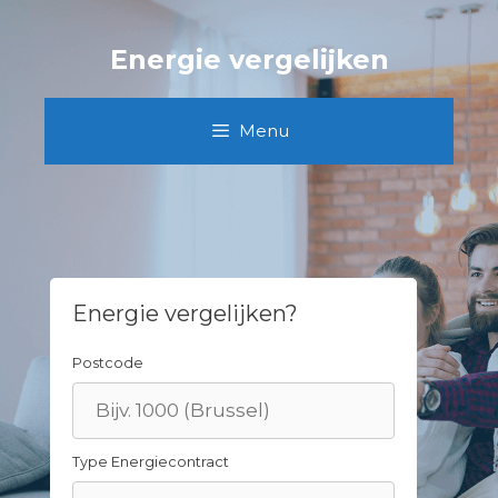
Skip
to
Energie vergelijken
content
Menu
Energie vergelijken?
Postcode
Type Energiecontract