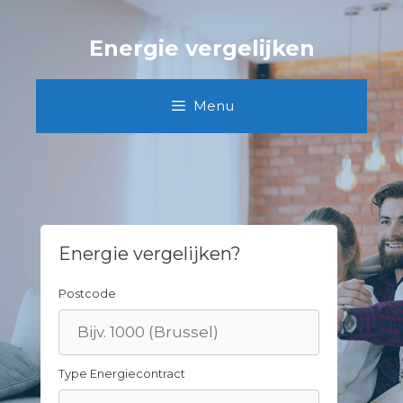
Skip
to
Energie vergelijken
content
Menu
Energie vergelijken?
Postcode
Type Energiecontract