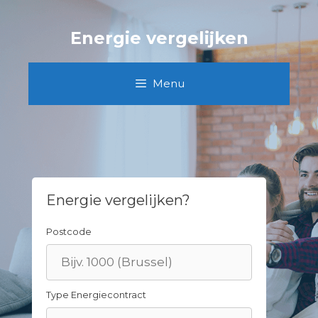
Skip
to
Energie vergelijken
content
Menu
Energie vergelijken?
Postcode
Type Energiecontract