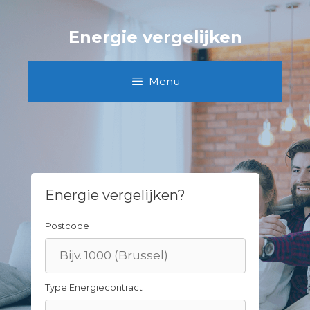
Skip
to
Energie vergelijken
content
Menu
Energie vergelijken?
Postcode
Type Energiecontract