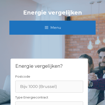
Skip
to
Energie vergelijken
content
Menu
Energie vergelijken?
Postcode
Type Energiecontract