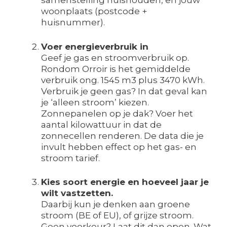
samenstelling huishouden, en jouw
woonplaats (postcode +
huisnummer).
Voer energieverbruik in
Geef je gas en stroomverbruik op.
Rondom Orroir is het gemiddelde
verbruik ong. 1545 m3 plus 3470 kWh.
Verbruik je geen gas? In dat geval kan
je ‘alleen stroom’ kiezen.
Zonnepanelen op je dak? Voer het
aantal kilowattuur in dat de
zonnecellen renderen. De data die je
invult hebben effect op het gas- en
stroom tarief.
Kies soort energie en hoeveel jaar je
wilt vastzetten.
Daarbij kun je denken aan groene
stroom (BE of EU), of grijze stroom.
Geen voorkeur? Laat dit dan open. Wat