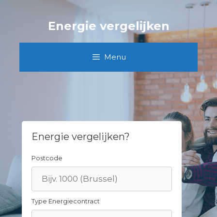
Skip
to
Energie vergelijken
content
Menu
Energie vergelijken?
Postcode
Type Energiecontract