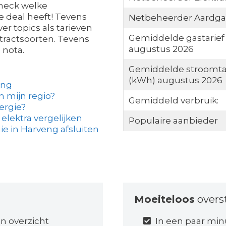
 check welke
e deal heeft! Tevens
Netbeheerder Aardga
er topics als tarieven
Gemiddelde gastarief
ntractsoorten. Tevens
augustus 2026
 nota.
Gemiddelde stroomta
(kWh) augustus 2026
eng
in mijn regio?
Gemiddeld verbruik:
ergie?
elektra vergelijken
Populaire aanbieder
e in Harveng afsluiten
Moeiteloos
overs
n overzicht
In een paar min