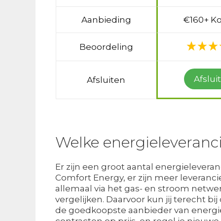
Aanbieding
€160+ Ko
Beoordeling
Afslui
Afsluiten
Welke energieleveranc
Er zijn een groot aantal energielevera
Comfort Energy, er zijn meer leveranci
allemaal via het gas- en stroom netwer
vergelijken. Daarvoor kun jij terecht b
de goedkoopste aanbieder van energie 
contracten op prijs, en regel je nie