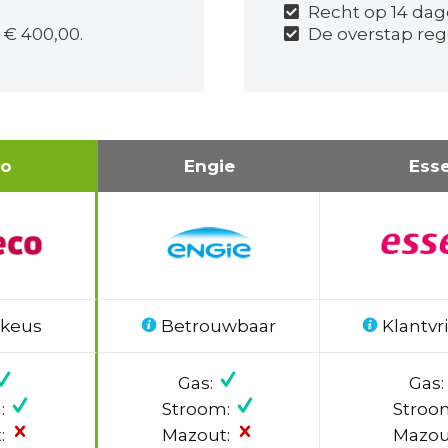
Recht op 14 dag
 € 400,00.
De overstap reg
co
Engie
Ess
 keus
Betrouwbaar
Klantvri
Gas:
Gas:
:
Stroom:
Stroo
:
Mazout:
Mazou