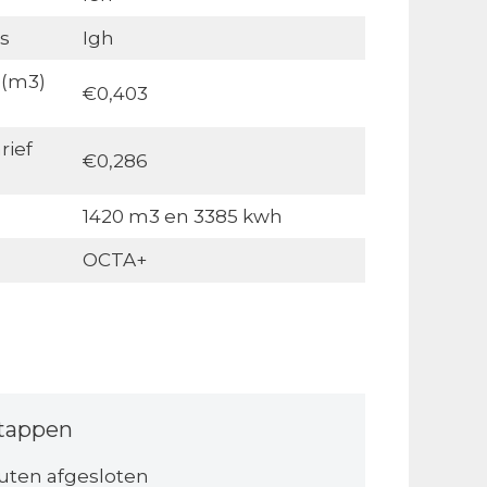
s
Igh
 (m3)
€0,403
rief
€0,286
1420 m3 en 3385 kwh
OCTA+
tappen
uten afgesloten