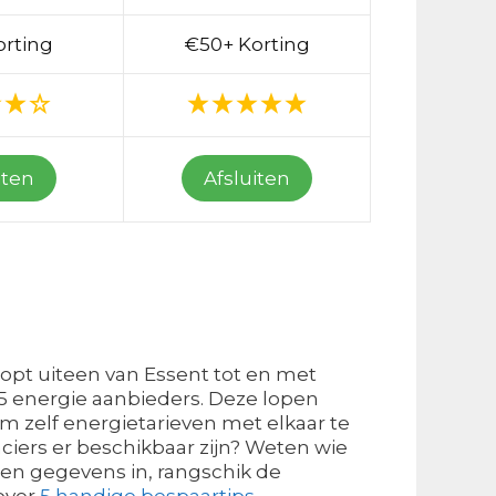
orting
€50+ Korting
iten
Afsluiten
oopt uiteen van Essent tot en met
 25 energie aanbieders. Deze lopen
m zelf energietarieven met elkaar te
nciers er beschikbaar zijn? Weten wie
gen gegevens in, rangschik de
over
5 handige bespaartips
.