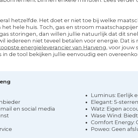
overal hetzelfde. Het doet er niet toe bij welke maatsc
in het hele huis. Toch, gas en stroom maatschappij
gas storingen, dan willen jullie natuurlijk dat dit sne
 wil iedereen niet teveel betalen voor energie. Dat 
oopste energieleverancier van Harveng
, voor jouw 
ers in de tool bekijken jullie eenvoudig een overeenk
veng
Luminus: Eerlijk 
anbieder
Elegant: 5-sterre
, mail en social media
Watz: Eigen acco
enst
Wase Wind: Biedt
Comfort Energy: 
rvice
Poweo: Geen afsl