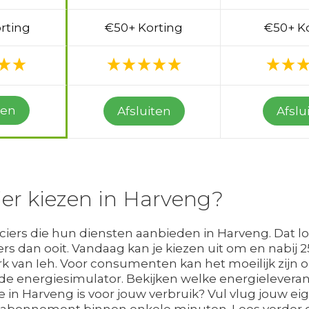
rting
€50+ Korting
€50+ K
ten
Afsluiten
Afslu
ier kiezen in Harveng?
nciers die hun diensten aanbieden in Harveng. Dat l
ers dan ooit. Vandaag kan je kiezen uit om en nabij
k van Ieh. Voor consumenten kan het moeilijk zijn o
ij de energiesimulator. Bekijken welke energielevera
in Harveng is voor jouw verbruik? Vul vlug jouw ei
uwe abonnement binnen enkele minuten. Lees verder 