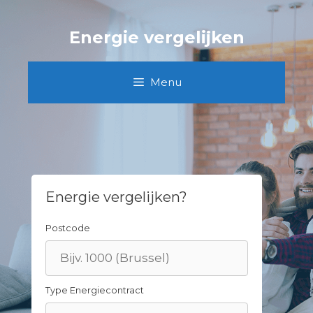
Skip
to
Energie vergelijken
content
Menu
Energie vergelijken?
Postcode
Type Energiecontract