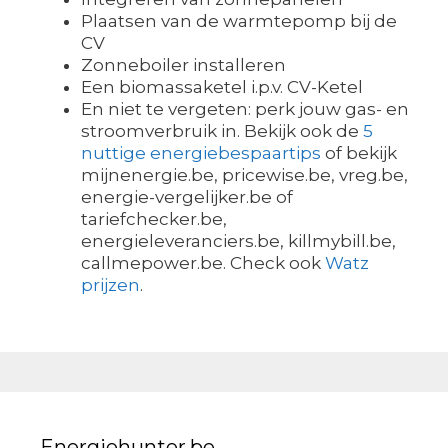
Plaatsen van de warmtepomp bij de
CV
Zonneboiler installeren
Een biomassaketel i.p.v. CV-Ketel
En niet te vergeten: perk jouw gas- en
stroomverbruik in. Bekijk ook de
5
nuttige energiebespaartips
of bekijk
mijnenergie.be, pricewise.be, vreg.be,
energie-vergelijker.be of
tariefchecker.be,
energieleveranciers.be, killmybill.be,
callmepower.be. Check ook
Watz
prijzen
.
Energiehunter.be