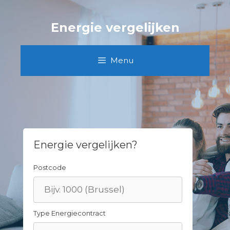
Skip
to
Energie vergelijken
content
Menu
Energie vergelijken?
Postcode
Type Energiecontract