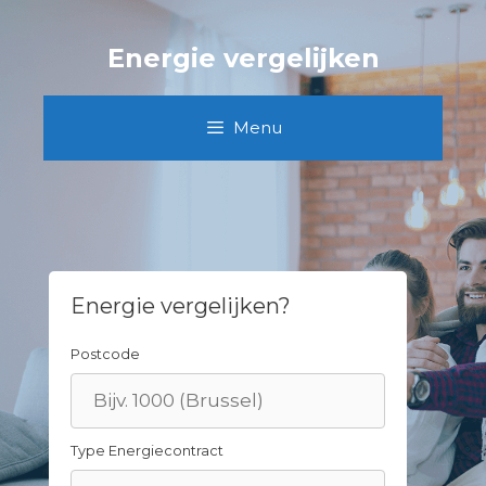
Skip
to
Energie vergelijken
content
Menu
Energie vergelijken?
Postcode
Type Energiecontract