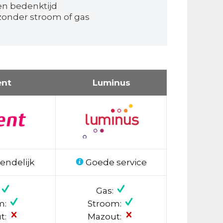
en bedenktijd
onder stroom of gas
ent
Luminus
endelijk
Goede service
Gas:
m:
Stroom:
t:
Mazout: