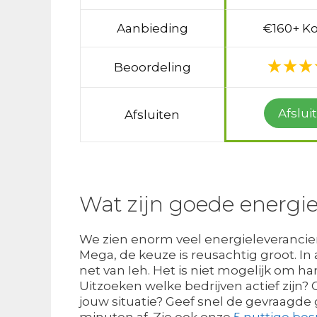
Aanbieding
€160+ Ko
Beoordeling
Afslui
Afsluiten
Wat zijn goede energie
We zien enorm veel energieleverancier
Mega, de keuze is reusachtig groot. In 
net van Ieh. Het is niet mogelijk om han
Uitzoeken welke bedrijven actief zijn
jouw situatie? Geef snel de gevraagde
minuten af. Zie ook onze
5 nuttige bes