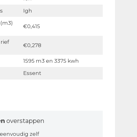
s
Igh
 (m3)
€0,415
rief
€0,278
1595 m3 en 3375 kwh
Essent
en
overstappen
 eenvoudig zelf