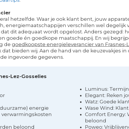
cier
 overal hetzelfde. Waar je ook klant bent, jouw apparat
 energiemaatschappijen verschillen wel degelijk va
t dat dit adequaat wordt opgelost. Anders gezegd: 
een goede én goedkope maatschappij. En wij begrijp
ug de
goedkoopste energieleverancier van Frasnes-L
 dat bieden wij. Aan de hand van de keuzevakjes in
 de ingevoerde gegevens.
snes-Lez-Gosselies
Luminus: Termijn
or
Elegant: Reken jo
Watz: Goede klan
 (duurzame) energie
Wase Wind: Klante
je verwarmingskosten
Comfort Energy: 
beloond
orden beloond
Poweo: Vrijblijve