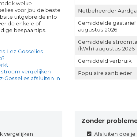
 ontdek welke
elies voor jou de beste
Netbeheerder Aardga
ebsite uitgebreide info
Gemiddelde gastarief
ver de enkele of
augustus 2026
ndige bespaartips.
Gemiddelde stroomta
(kWh) augustus 2026
es-Lez-Gosselies
o?
Gemiddeld verbruik:
rkt
 stroom vergelijken
Populaire aanbieder
-Gosselies afsluiten in
Zonder problem
k vergelijken
Afsluiten doe je