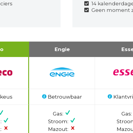
ciers
14 kalenderdag
Geen moment z
co
Engie
Ess
 keus
Betrouwbaar
Klantvri
Gas:
Gas:
:
Stroom:
Stroo
:
Mazout:
Mazou