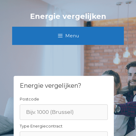
Skip
to
Energie vergelijken
content
Menu
Energie vergelijken?
Postcode
Type Energiecontract