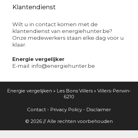
Klantendienst
Wilt u in contact komen met de
klantendienst van energiehunter.be?
Onze medewerkers staan elke dag voor u
klaar.
Energie vergelijker
E-mail: info@energiehunter.be
Energie vergelijken
»
Les Bons Villers
»
Villers-Perwin-
6210
Contact
-
Privacy Policy
-
Disclaimer
© 2026 // Alle rechten voorbehouden