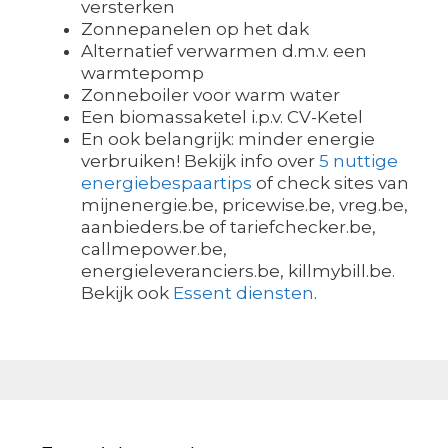
versterken
Zonnepanelen op het dak
Alternatief verwarmen d.m.v. een
warmtepomp
Zonneboiler voor warm water
Een biomassaketel i.p.v. CV-Ketel
En ook belangrijk: minder energie
verbruiken! Bekijk info over
5 nuttige
energiebespaartips
of check sites van
mijnenergie.be, pricewise.be, vreg.be,
aanbieders.be of tariefchecker.be,
callmepower.be,
energieleveranciers.be, killmybill.be.
Bekijk ook
Essent diensten
.