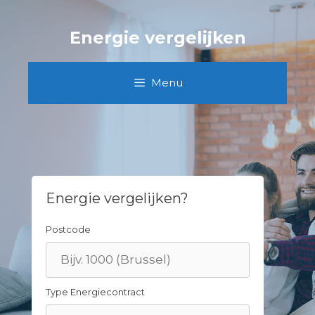
Skip
to
Energie vergelijken
content
Menu
Energie vergelijken?
Postcode
Type Energiecontract