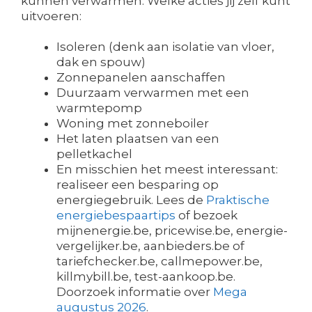
kunnen verwarmen. Welke acties jij zelf kunt
uitvoeren:
Isoleren (denk aan isolatie van vloer,
dak en spouw)
Zonnepanelen aanschaffen
Duurzaam verwarmen met een
warmtepomp
Woning met zonneboiler
Het laten plaatsen van een
pelletkachel
En misschien het meest interessant:
realiseer een besparing op
energiegebruik. Lees de
Praktische
energiebespaartips
of bezoek
mijnenergie.be, pricewise.be, energie-
vergelijker.be, aanbieders.be of
tariefchecker.be, callmepower.be,
killmybill.be, test-aankoop.be.
Doorzoek informatie over
Mega
augustus 2026
.