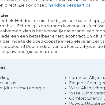
n direct. Zie ook onze
5 handige bespaartips
.
cier
identiek. Het doet er niet toe bij welke maatschappij j
 huis. Echter, gas en stroom leveranciers focussen
roblemen, dan is het wenselijk dat er snel een mont
t iedereen een betaalbaar energiecontract. En dit is
zonder moeite de
goedkoopste energieleverancier v
n probleem! Door middel van de keuzevakjes in de
met jouw energieconsumptie.
nes
illing
Luminus: Altijd in
paartips
Elegant: Geen g
ver (duurzame) energie
Watz: Altijd scher
Wase Wind: Versc
Comfort Energy: 
Poweo: Uitgebre