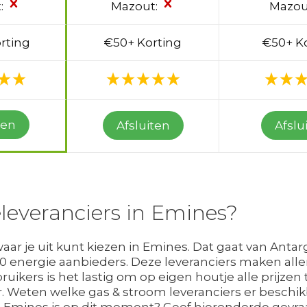
:
Mazout:
Mazou
rting
€50+ Korting
€50+ K
ten
Afsluiten
Afslu
leveranciers in Emines?
aar je uit kunt kiezen in Emines. Dat gaat van Antarg
 30 energie aanbieders. Deze leveranciers maken all
uikers is het lastig om op eigen houtje alle prijzen
r. Weten welke gas & stroom leveranciers er beschi
 Emines is op dit moment? Geef hieronderde gevraa