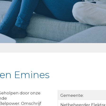
ken Emines
 Geholpen door onze
Gemeente:
ende
 Belpower. Omschrijf
Netbeheerder Elektra: