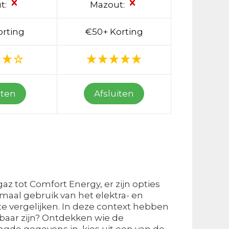
t:
Mazout:
orting
€50+ Korting
iten
Afsluiten
az tot Comfort Energy, er zijn opties
emaal gebruik van het elektra- en
 te vergelijken. In deze context hebben
kbaar zijn? Ontdekken wie de
gde gegevens in, kies uit een van de