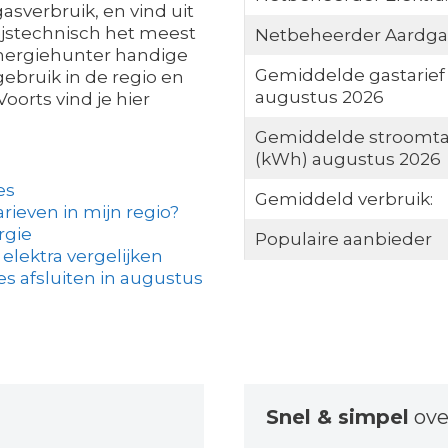
asverbruik, en vind uit
ijstechnisch het meest
Netbeheerder Aardga
 Energiehunter handige
Gemiddelde gastarief
ebruik in de regio en
augustus 2026
oorts vind je hier
Gemiddelde stroomta
(kWh) augustus 2026
es
Gemiddeld verbruik:
arieven in mijn regio?
rgie
Populaire aanbieder
elektra vergelijken
s afsluiten in augustus
Snel & simpel
ove