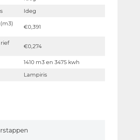
s
Ideg
 (m3)
€0,391
rief
€0,274
1410 m3 en 3475 kwh
Lampiris
rstappen