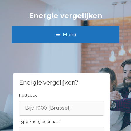
Skip
to
Energie vergelijken
content
Menu
Energie vergelijken?
Postcode
Type Energiecontract