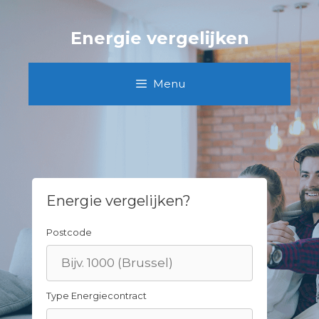
Skip
to
Energie vergelijken
content
Menu
Energie vergelijken?
Postcode
Type Energiecontract