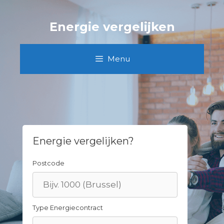
Skip
to
Energie vergelijken
content
Menu
Energie vergelijken?
Postcode
Type Energiecontract