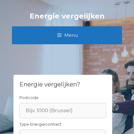
Skip
to
Energie vergelijken
content
Menu
Energie vergelijken?
Postcode
Type Energiecontract