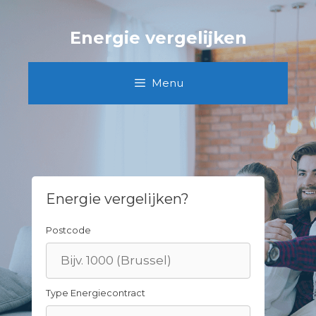
Skip
to
Energie vergelijken
content
Menu
Energie vergelijken?
Postcode
Type Energiecontract