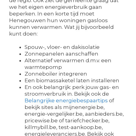
de regio. Ook ziet de gemeente graag dat
we het eigen energieverbruik gaan
beperken. In een korte tijd moet
Henegouwen hun woningen gasloos
kunnen verwarmen. Wat jij bijvoorbeeld
kunt doen:
Spouw-, vloer- en dakisolatie
Zonnepanelen aanschaffen
Alternatief verwarmen d.m.v. een
warmtepomp
Zonneboiler integreren
Een biomassaketel laten installeren
En ook belangrijk: perk jouw gas- en
stroomverbruik in. Bekijk ook de
Belangrijke energiebespaartips
of
bekijk sites als mijnenergie.be,
energie-vergelijker.be, aanbieders.be,
pricewise.be of tariefchecker.be,
killmybill.be, test-aankoop.be,
energieleveranciers.be. Bekijk ook