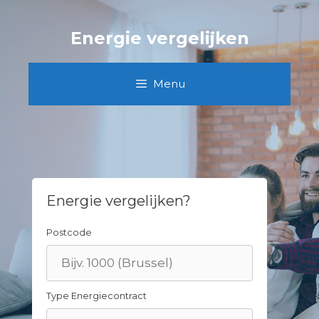
Skip
to
Energie vergelijken
content
Menu
Energie vergelijken?
Postcode
Type Energiecontract