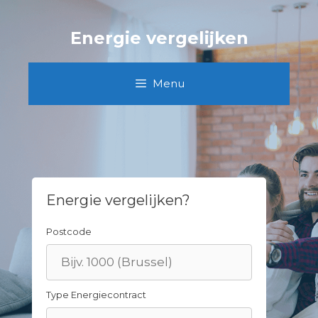
Skip
to
Energie vergelijken
content
Menu
Energie vergelijken?
Postcode
Type Energiecontract