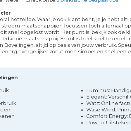
cier
overal hetzelfde. Waar je ook klant bent, je je hebt a
 & stroom maatschappijen focussen toch allemaal op
dit snel opgelost wordt. Het punt is: bekijk ook de 
dkope maatschappij. En dit is heel snel te regelen. 
an Bovelingen
, altijd op basis van jouw verbruik. Speu
de energievergelijker zoekt men simpel en snel een 
elingen
ruik
Luminus: Handig
t
Elegant: Verschil
erbruik
Watz: Online fact
zigen
Wase Wind: Prima
ekenen
Comfort Energy: 
Poweo: Uitsteken