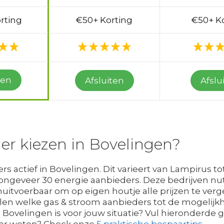
rting
€50+ Korting
€50+ K
ten
Afsluiten
Afslu
er kiezen in Bovelingen?
ers actief in Bovelingen. Dit varieert van Lampirus to
 ongeveer 30 energie aanbieders. Deze bedrijven nut
uitvoerbaar om op eigen houtje alle prijzen te vergel
len welke gas & stroom aanbieders tot de mogelij
Bovelingen is voor jouw situatie? Vul hieronderde 
Meer weten? Check onze
5 praktische bespaartips
.