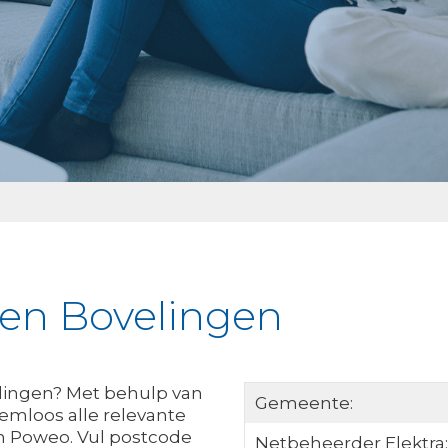
ken Bovelingen
elingen? Met behulp van
Gemeente:
eemloos alle relevante
n Poweo. Vul postcode
Netbeheerder Elektra: