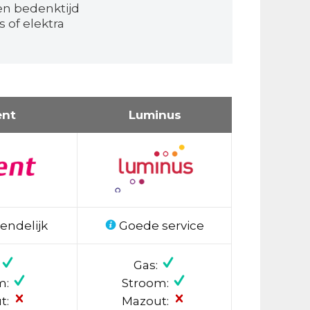
en bedenktijd
 of elektra
ent
Luminus
endelijk
Goede service
Gas:
m:
Stroom:
t:
Mazout: