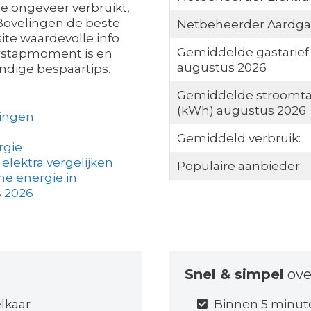
je ongeveer verbruikt,
 Bovelingen de beste
Netbeheerder Aardga
ite waardevolle info
Gemiddelde gastarief
erstapmoment is en
augustus 2026
ndige bespaartips.
Gemiddelde stroomta
(kWh) augustus 2026
lingen
Gemiddeld verbruik:
rgie
elektra vergelijken
Populaire aanbieder
e energie in
s 2026
Snel & simpel
ove
elkaar
Binnen 5 minut