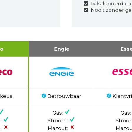
14 kalenderdag
Nooit zonder gas
co
Engie
Ess
 keus
Betrouwbaar
Klantvri
Gas:
Gas:
:
Stroom:
Stroo
:
Mazout:
Mazou