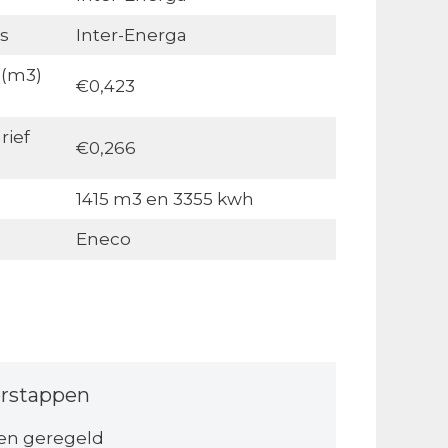
s
Inter-Energa
 (m3)
€0,423
rief
€0,266
1415 m3 en 3355 kwh
Eneco
rstappen
en geregeld