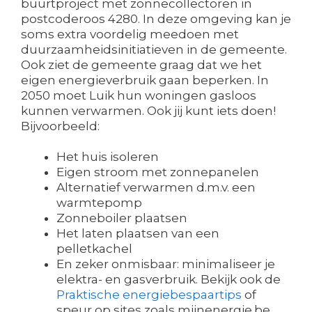
buurtproject met zonnecollectoren in
postcoderoos 4280. In deze omgeving kan je
soms extra voordelig meedoen met
duurzaamheidsinitiatieven in de gemeente.
Ook ziet de gemeente graag dat we het
eigen energieverbruik gaan beperken. In
2050 moet Luik hun woningen gasloos
kunnen verwarmen. Ook jij kunt iets doen!
Bijvoorbeeld:
Het huis isoleren
Eigen stroom met zonnepanelen
Alternatief verwarmen d.m.v. een
warmtepomp
Zonneboiler plaatsen
Het laten plaatsen van een
pelletkachel
En zeker onmisbaar: minimaliseer je
elektra- en gasverbruik. Bekijk ook de
Praktische energiebespaartips
of
speur op sites zoals mijnenergie.be,