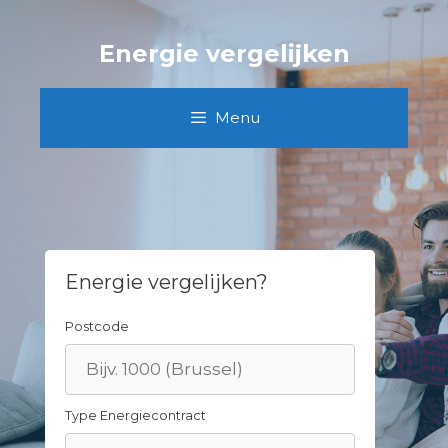
Skip
to
Energie vergelijken
content
Menu
Energie vergelijken?
Postcode
Type Energiecontract