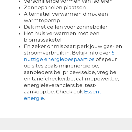
Verschillende vormen van isoleren
Zonnepanelen plaatsen
Alternatief verwarmen d.m.v. een
warmtepomp
Dak met cellen voor zonneboiler
Het huis verwarmen met een
biomassaketel
En zeker onmisbaar: perk jouw gas- en
stroomverbruik in. Bekijk info over
5
nuttige energiebespaartips
of speur
op sites zoals mijnenergie.be,
aanbieders.be, pricewise.be, vreg.be
en tariefchecker.be, callmepower.be,
energieleveranciers.be, test-
aankoop.be. Check ook
Essent
energie
.