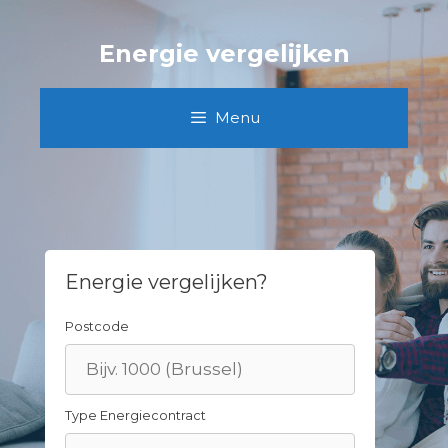
Skip
to
Energie vergelijken
content
Menu
Energie vergelijken?
Postcode
Type Energiecontract