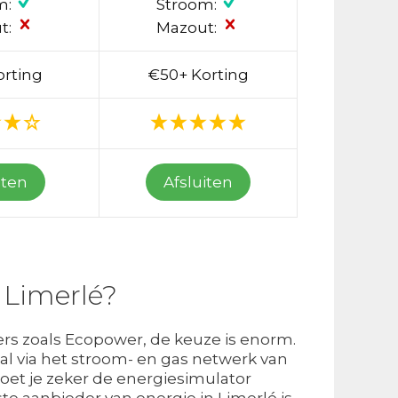
m:
Stroom:
t:
Mazout:
orting
€50+ Korting
iten
Afsluiten
 Limerlé?
ders zoals Ecopower, de keuze is enorm.
al via het stroom- en gas netwerk van
 moet je zeker de energiesimulator
e aanbieder van energie in Limerlé is