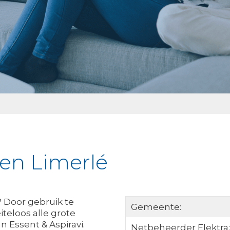
ken Limerlé
? Door gebruik te
Gemeente:
teloos alle grote
 Essent & Aspiravi.
Netbeheerder Elektra: