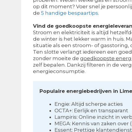
op dit moment? Voer snel je persoonlijk
de
5 handige bespaartips
.
Vind de goedkoopste energieleveran
Stroom en elektriciteit is altijd hetzelf
de winter is het lekker warm in huis. 
situatie als een stroom- of gasstoring, 
Ten slotte verlangt iedereen een goedk
zonder moeite de
goedkoopste energi
zelf bepalen. Dankzij filteren in de v
energieconsumptie.
Populaire energiebedrijven in Lime
Engie: Altijd scherpe acties
OCTA+: Eerlijk en transparant
Lampiris: Online inzicht in ver
MEGA: Kennis van zaken over
Essent: Prettige klantendiens