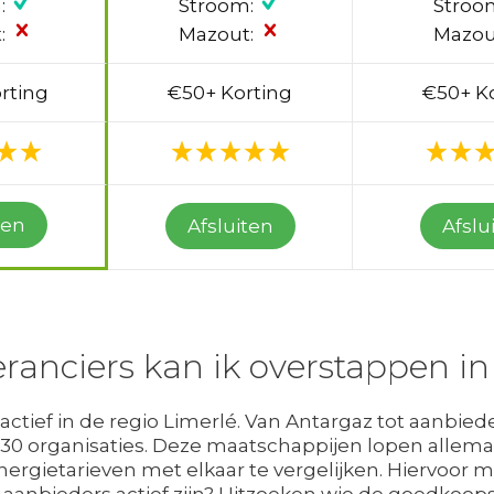
:
Stroom:
Stroo
:
Mazout:
Mazou
rting
€50+ Korting
€50+ K
ten
Afsluiten
Afslu
ranciers kan ik overstappen in
 actief in de regio Limerlé. Van Antargaz tot aanbie
a 30 organisaties. Deze maatschappijen lopen allema
 energietarieven met elkaar te vergelijken. Hiervoor
anbieders actief zijn? Uitzoeken wie de goedkoopst