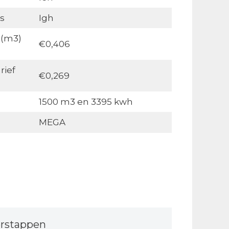
s
Igh
 (m3)
€0,406
rief
€0,269
1500 m3 en 3395 kwh
MEGA
rstappen