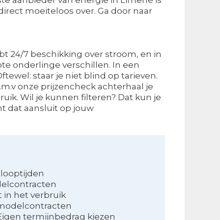
direct moeiteloos over. Ga door naar
 hebt 24/7 beschikking over stroom, en in
te onderlinge verschillen. In een
tewel: staar je niet blind op tarieven.
.m.v onze prijzencheck achterhaal je
uik. Wil je kunnen filteren? Dat kun je
t dat aansluit op jouw
looptijden
delcontracten
t in het verbruik
modelcontracten
Eigen termijnbedrag kiezen