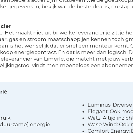
e gegevens in, bekijk wat de beste deal is, en stap 
cier
de. Het maakt niet uit bij welke leverancier je zit, je
Maar, gas en stroom maatschappijen kennen toch gro
dan is het wenselijk dat er snel een monteur komt. Of
oop energiecontract. En dat is meer dan logisch. D
eleverancier van Limerlé
, die matcht met jouw verbr
ergelijkingstool vindt men moeiteloos een abonnemen
rlé
Luminus: Diverse 
Elegant: Ook mo
bruik
Watz: Altijd inzich
 (duurzame) energie
Wase Wind: Ook 
t
Comfort Energy: 