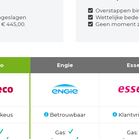
Overstappen bi
pgeslagen
Wettelijke bede
 € 445,00.
Geen moment z
co
Engie
Ess
 keus
Betrouwbaar
Klantvri
Gas:
Gas: