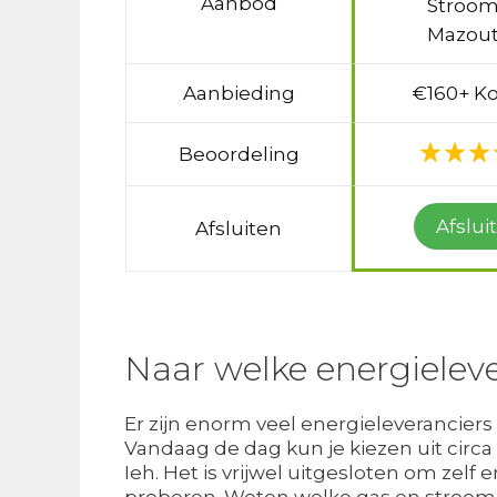
Aanbod
Stroom
Mazout
Aanbieding
€160+ Ko
Beoordeling
Afslui
Afsluiten
Naar welke energieleve
Er zijn enorm veel energieleveranciers
Vandaag de dag kun je kiezen uit circ
Ieh. Het is vrijwel uitgesloten om zelf
proberen. Weten welke gas en stroom a