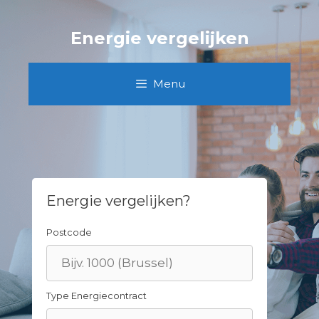
Skip
to
Energie vergelijken
content
Menu
Energie vergelijken?
Postcode
Type Energiecontract