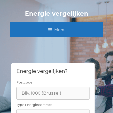
Skip
to
Energie vergelijken
content
Menu
Energie vergelijken?
Postcode
Type Energiecontract