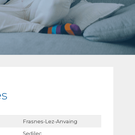
es
Frasnes-Lez-Anvaing
Sedilec