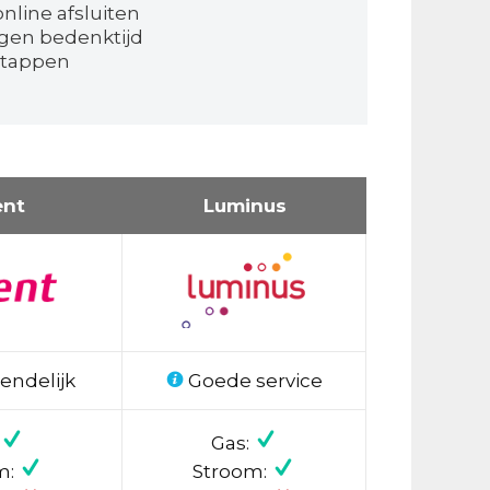
nline afsluiten
agen bedenktijd
stappen
ent
Luminus
endelijk
Goede service
Gas:
m:
Stroom: