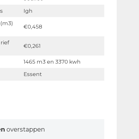
s
Igh
 (m3)
€0,458
rief
€0,261
1465 m3 en 3370 kwh
Essent
en
overstappen