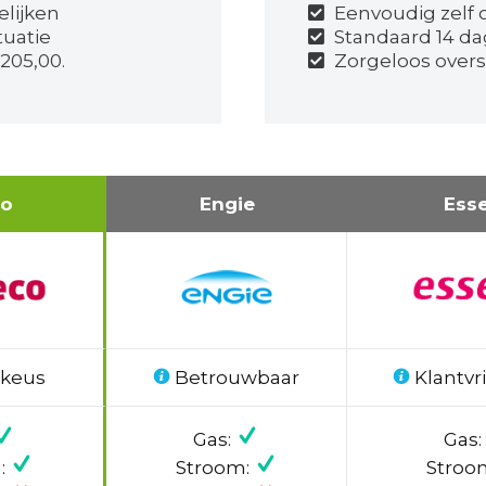
elijken
Eenvoudig zelf o
tuatie
Standaard 14 d
205,00.
Zorgeloos over
co
Engie
Ess
 keus
Betrouwbaar
Klantvri
Gas:
Gas:
:
Stroom:
Stroo