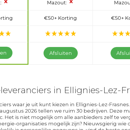
:
Mazout:
Mazou
rting
€50+ Korting
€50+ K
ten
Afsluiten
Afslu
leveranciers in Ellignies-Lez-F
iers waar je uit kunt kiezen in Ellignies-Lez-Frasne
 augustus 2026 tellen we ruim 30 bedrijven. Deze m
 Het is niet mogelijk om alle aanbieders zelf te ver
ergie-organisaties mogelijk zijn? Nieuwsgierig wie
kkelijk je persoonlijke gegevens in, vind de beste e