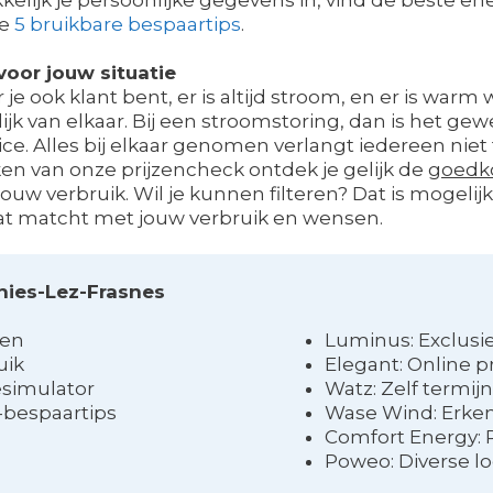
ze
5 bruikbare bespaartips
.
oor jouw situatie
je ook klant bent, er is altijd stroom, en er is warm 
jk van elkaar. Bij een stroomstoring, dan is het gew
vice. Alles bij elkaar genomen verlangt iedereen niet
ken van onze prijzencheck ontdek je gelijk de
goedko
ouw verbruik. Wil je kunnen filteren? Dat is mogelijk
t matcht met jouw verbruik en wensen.
gnies-Lez-Frasnes
ten
Luminus: Exclusi
uik
Elegant: Online p
esimulator
Watz: Zelf termij
-bespaartips
Wase Wind: Erke
Comfort Energy: 
Poweo: Diverse lo