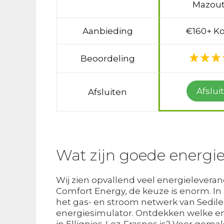
Mazout
Aanbieding
€160+ Ko
Beoordeling
Afslui
Afsluiten
Wat zijn goede energie
Wij zien opvallend veel energieleveranc
Comfort Energy, de keuze is enorm. In
het gas- en stroom netwerk van Sedilec.
energiesimulator. Ontdekken welke en
in Ellignies-Lez-Frasnes is? Voer gema