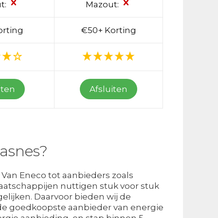
t:
Mazout:
orting
€50+ Korting
iten
Afsluiten
rasnes?
s. Van Eneco tot aanbieders zoals
aatschappijen nuttigen stuk voor stuk
gelijken. Daarvoor bieden wij de
 de goedkoopste aanbieder van energie
nergie aanbieding, en stap binnen 5