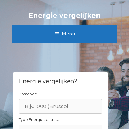
Skip
to
Energie vergelijken
content
Menu
Energie vergelijken?
Postcode
Type Energiecontract