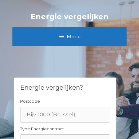
Skip
to
Energie vergelijken
content
Menu
Energie vergelijken?
Postcode
Type Energiecontract