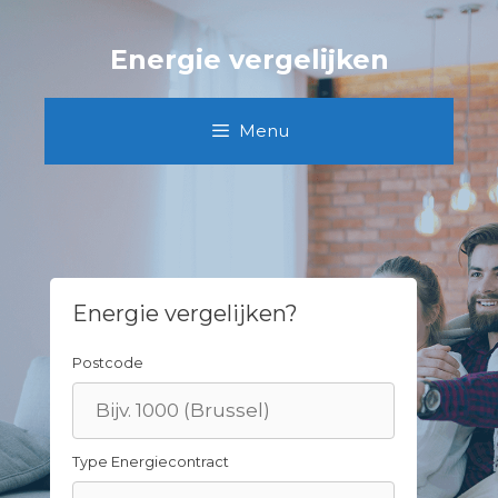
Skip
to
Energie vergelijken
content
Menu
Energie vergelijken?
Postcode
Type Energiecontract