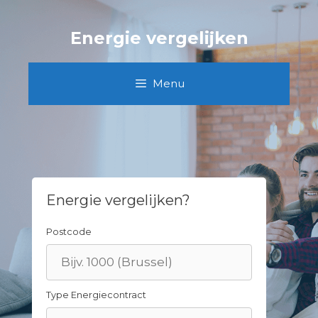
Skip
to
Energie vergelijken
content
Menu
Energie vergelijken?
Postcode
Type Energiecontract