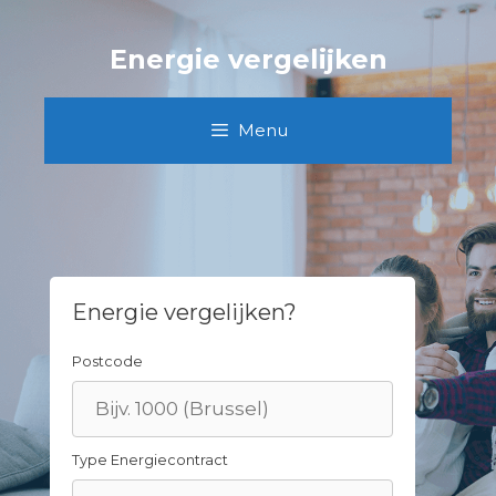
Skip
to
Energie vergelijken
content
Menu
Energie vergelijken?
Postcode
Type Energiecontract