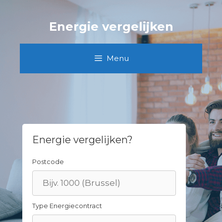
Skip
to
Energie vergelijken
content
Menu
Energie vergelijken?
Postcode
Type Energiecontract