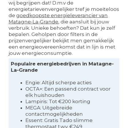
wij begrijpen dat! D.m.v de
energietarievenvergelijker tref je moeiteloos
de
goedkoopste energieleverancier van
Matagne-La-Grande
, die aansluit bij jouw
verbruik. Unieke behoeften? Dat kun je zelf
bepalen. Geholpen door filters in de
prijzenvergelijker bekijkt men gemakkelijk
een energieovereenkomst dat in lijn is met
jouw energieconsumptie.
Populaire energiebedrijven in Matagne-
La-Grande
Engie: Altijd scherpe acties
OCTA+: Een passend contract voor
elk huishouden
Lampiris: Tot €200 korting
MEGA: Uitgebreide
contactmogelijkheden
Essent: Gratis Tado slimme
thermostaat t.w.v. €249