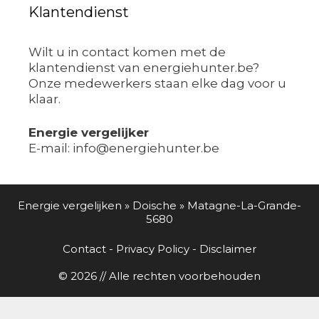
Klantendienst
Wilt u in contact komen met de
klantendienst van energiehunter.be?
Onze medewerkers staan elke dag voor u
klaar.
Energie vergelijker
E-mail: info@energiehunter.be
Energie vergelijken
»
Doische
»
Matagne-La-Grande-
5680
Contact
-
Privacy Policy
-
Disclaimer
© 2026 // Alle rechten voorbehouden