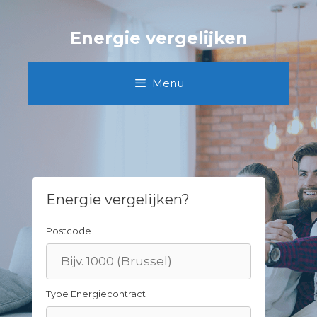
Skip
to
Energie vergelijken
content
Menu
Energie vergelijken?
Postcode
Type Energiecontract